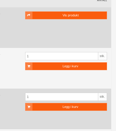
r
Vis produkt
r
stk.
Legg i kurv
r
stk.
Legg i kurv