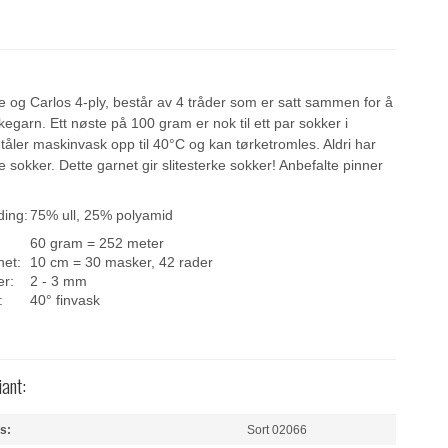
e og Carlos 4-ply, består av 4 tråder som er satt sammen for å
kegarn. Ett nøste på 100 gram er nok til ett par sokker i
t tåler maskinvask opp til 40°C og kan tørketromles. Aldri har
e sokker. Dette garnet gir slitesterke sokker! Anbefalte pinner
ding:
75% ull, 25% polyamid
60 gram = 252 meter
het:
10 cm = 30 masker, 42 rader
er:
2 - 3 mm
:
40° finvask
iant:
s:
Sort 02066