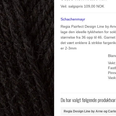
Veil. salgspris 109,00 NOK
Schachenmayr
Regia Pairfect Design Line by Arn
lage den ideelle tykkheten for sok
størrelse fra 36 opp til 46. Garne
det vært enklere å strikke fargerik
er 2-3mm
Blan
Vekt:
Fast
Pinn
Vask
Du har valgt følgende produktvar
Regia Design Line by Arne og Carlo