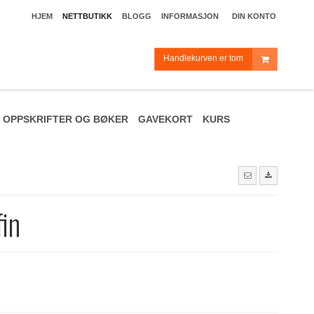
HJEM
NETTBUTIKK
BLOGG
INFORMASJON
DIN KONTO
Handlekurven er tom
OPPSKRIFTER OG BØKER
GAVEKORT
KURS
fin