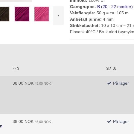
Innhold:
100% Ull
Garngruppe:
B (20 - 22 masker) 
Vekt/lengde:
50 g = ca. 105 m
Anbefalt pinne:
4 mm
Strikkefasthet:
10 x 10 cm = 21 
Finvask 40°C / Bruk aldri tøymykne
PRIS
STATUS
38,00 NOK
På lager
45,00 NOK
38,00 NOK
På lager
45,00 NOK
un