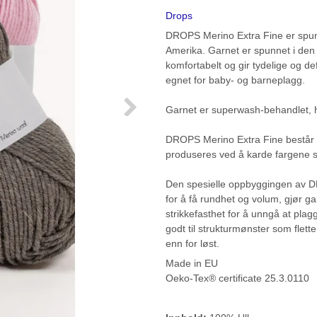
Drops
DROPS Merino Extra Fine er spunnet
Amerika. Garnet er spunnet i den 
komfortabelt og gir tydelige og d
egnet for baby- og barneplagg.
Garnet er superwash-behandlet, hvi
DROPS Merino Extra Fine består i t
produseres ved å karde fargene 
Den spesielle oppbyggingen av D
for å få rundhet og volum, gjør garn
strikkefasthet for å unngå at pla
godt til strukturmønster som fletter
enn for løst.
Made in EU
Oeko-Tex® certificate 25.3.0110