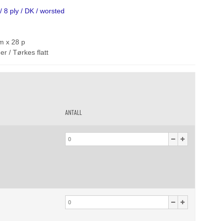
/ 8 ply / DK / worsted
m x 28 p
r / Tørkes flatt
ANTALL