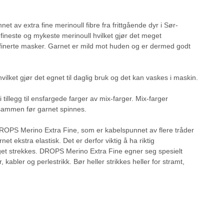
 av extra fine merinoull fibre fra frittgående dyr i Sør-
fineste og mykeste merinoull hvilket gjør det meget
efinerte masker. Garnet er mild mot huden og er dermed godt
lket gjør det egnet til daglig bruk og det kan vaskes i maskin.
illegg til ensfargede farger av mix-farger. Mix-farger
sammen før garnet spinnes.
ROPS Merino Extra Fine, som er kabelspunnet av flere tråder
et ekstra elastisk. Det er derfor viktig å ha riktig
gget strekkes. DROPS Merino Extra Fine egner seg spesielt
, kabler og perlestrikk. Bør heller strikkes heller for stramt,