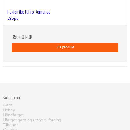
Heklenålsett Pro Romance
Drops
350,00 NOK
Vis produkt
Kategorier
Garn
Hobby
Håndfarget
Ufarget garn og utstyr til farging
Tilbehør
Vis mer