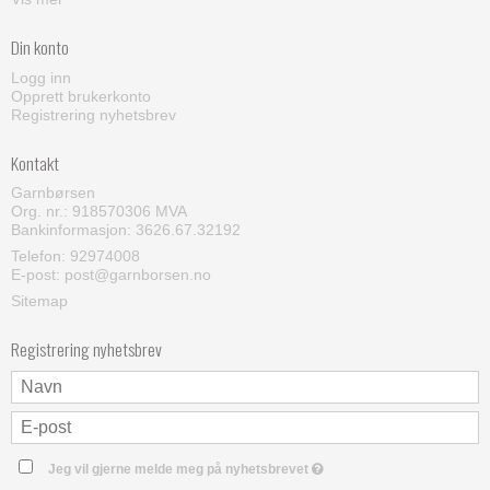
Din konto
Logg inn
Opprett brukerkonto
Registrering nyhetsbrev
Kontakt
Garnbørsen
Org. nr.: 918570306 MVA
Bankinformasjon: 3626.67.32192
Telefon:
92974008
E-post
:
post@garnborsen.no
Sitemap
Registrering nyhetsbrev
Jeg vil gjerne melde meg på nyhetsbrevet