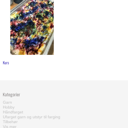
Kurs
Kategorier
Garn
Hobby
Håndfarget
Ufarget garn og utstyr til farging
Tilbehør
Vis mer