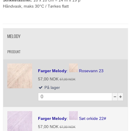
Strikkefasthet:
10 x 10 cm = 14 m x 19 p
Håndvask, maks 30°C / Tørkes flatt
MELODY
PRODUKT
Farger Melody
:
Rosevann 23
57,00 NOK
67,00 NOK
På lager
Farger Melody
:
Søt orkide 22#
57,00 NOK
67,00 NOK