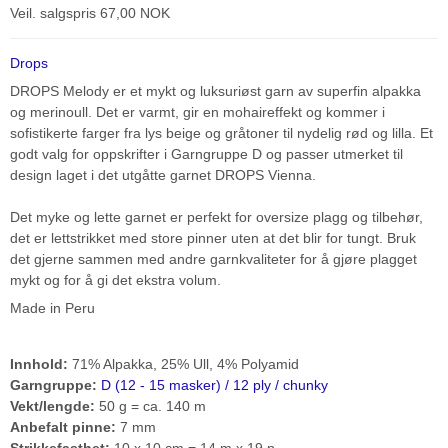
Veil. salgspris 67,00 NOK
Drops
DROPS Melody er et mykt og luksuriøst garn av superfin alpakka
og merinoull. Det er varmt, gir en mohaireffekt og kommer i
sofistikerte farger fra lys beige og gråtoner til nydelig rød og lilla. Et
godt valg for oppskrifter i Garngruppe D og passer utmerket til
design laget i det utgåtte garnet DROPS Vienna.
Det myke og lette garnet er perfekt for oversize plagg og tilbehør,
det er lettstrikket med store pinner uten at det blir for tungt. Bruk
det gjerne sammen med andre garnkvaliteter for å gjøre plagget
mykt og for å gi det ekstra volum.
Made in Peru
Innhold:
71% Alpakka, 25% Ull, 4% Polyamid
Garngruppe:
D (12 - 15 masker) / 12 ply / chunky
Vekt/lengde:
50 g = ca. 140 m
Anbefalt pinne:
7 mm