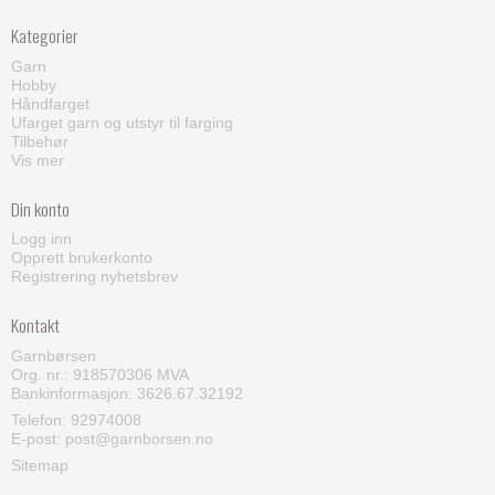
Kategorier
Garn
Hobby
Håndfarget
Ufarget garn og utstyr til farging
Tilbehør
Vis mer
Din konto
Logg inn
Opprett brukerkonto
Registrering nyhetsbrev
Kontakt
Garnbørsen
Org. nr.: 918570306 MVA
Bankinformasjon: 3626.67.32192
Telefon:
92974008
E-post
:
post@garnborsen.no
Sitemap