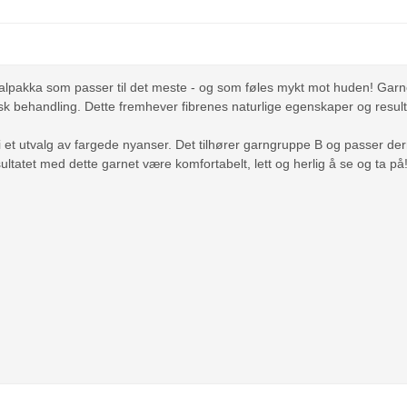
alpakka som passer til det meste - og som føles mykt mot huden! Garnet
misk behandling. Dette fremhever fibrenes naturlige egenskaper og resulte
 i et utvalg av fargede nyanser. Det tilhører garngruppe B og passer 
ltatet med dette garnet være komfortabelt, lett og herlig å se og ta på