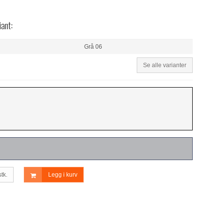
iant:
Grå 06
Se alle varianter
stk.
Legg i kurv