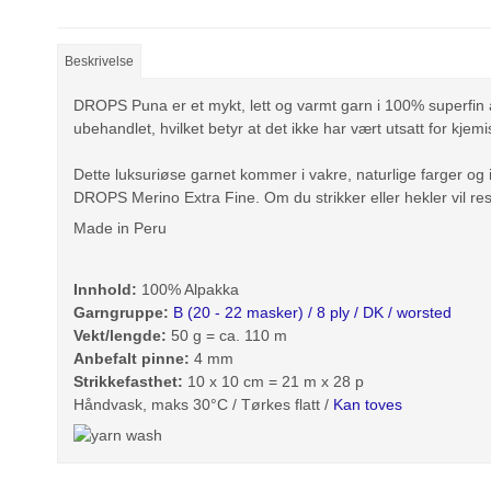
Beskrivelse
DROPS Puna er et mykt, lett og varmt garn i 100% superfin 
ubehandlet, hvilket betyr at det ikke har vært utsatt for kje
Dette luksuriøse garnet kommer i vakre, naturlige farger og
DROPS Merino Extra Fine. Om du strikker eller hekler vil resu
Made in Peru
Innhold:
100% Alpakka
Garngruppe:
B (20 - 22 masker) / 8 ply / DK / worsted
Vekt/lengde:
50 g = ca. 110 m
Anbefalt pinne:
4 mm
Strikkefasthet:
10 x 10 cm = 21 m x 28 p
Håndvask, maks 30°C / Tørkes flatt /
Kan toves