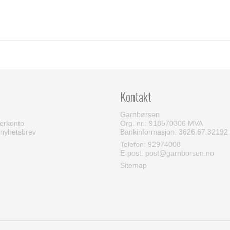
Kontakt
Garnbørsen
erkonto
Org. nr.: 918570306 MVA
 nyhetsbrev
Bankinformasjon: 3626.67.32192
Telefon:
92974008
E-post
:
post@garnborsen.no
Sitemap