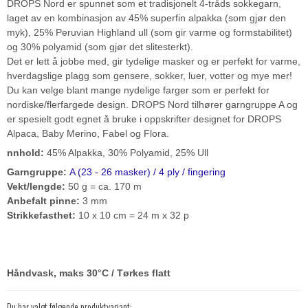
DROPS Nord er spunnet som et tradisjonelt 4-tråds sokkegarn,
laget av en kombinasjon av 45% superfin alpakka (som gjør den
myk), 25% Peruvian Highland ull (som gir varme og formstabilitet)
og 30% polyamid (som gjør det slitesterkt).
Det er lett å jobbe med, gir tydelige masker og er perfekt for varme,
hverdagslige plagg som gensere, sokker, luer, votter og mye mer!
Du kan velge blant mange nydelige farger som er perfekt for
nordiske/flerfargede design. DROPS Nord tilhører garngruppe A og
er spesielt godt egnet å bruke i oppskrifter designet for DROPS
Alpaca, Baby Merino, Fabel og Flora.
nnhold:
45% Alpakka, 30% Polyamid, 25% Ull
Garngruppe:
A (23 - 26 masker) / 4 ply / fingering
Vekt/lengde:
50 g = ca. 170 m
Anbefalt pinne:
3 mm
Strikkefasthet:
10 x 10 cm = 24 m x 32 p
Håndvask, maks 30°C / Tørkes flatt
Du har valgt følgende produktvariant: