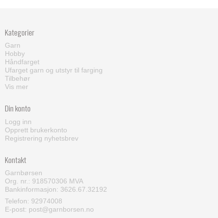
Kategorier
Garn
Hobby
Håndfarget
Ufarget garn og utstyr til farging
Tilbehør
Vis mer
Din konto
Logg inn
Opprett brukerkonto
Registrering nyhetsbrev
Kontakt
Garnbørsen
Org. nr.: 918570306 MVA
Bankinformasjon: 3626.67.32192
Telefon:
92974008
E-post
:
post@garnborsen.no