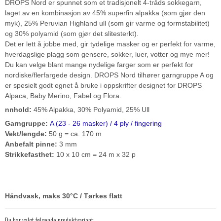
DROPS Nord er spunnet som et tradisjonelt 4-tråds sokkegarn,
laget av en kombinasjon av 45% superfin alpakka (som gjør den
myk), 25% Peruvian Highland ull (som gir varme og formstabilitet)
og 30% polyamid (som gjør det slitesterkt).
Det er lett å jobbe med, gir tydelige masker og er perfekt for varme,
hverdagslige plagg som gensere, sokker, luer, votter og mye mer!
Du kan velge blant mange nydelige farger som er perfekt for
nordiske/flerfargede design. DROPS Nord tilhører garngruppe A og
er spesielt godt egnet å bruke i oppskrifter designet for DROPS
Alpaca, Baby Merino, Fabel og Flora.
nnhold:
45% Alpakka, 30% Polyamid, 25% Ull
Garngruppe:
A (23 - 26 masker) / 4 ply / fingering
Vekt/lengde:
50 g = ca. 170 m
Anbefalt pinne:
3 mm
Strikkefasthet:
10 x 10 cm = 24 m x 32 p
Håndvask, maks 30°C / Tørkes flatt
Du har valgt følgende produktvariant: