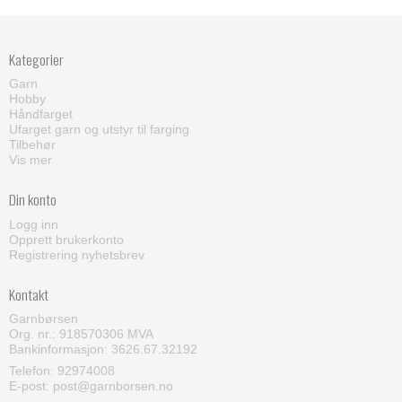
Kategorier
Garn
Hobby
Håndfarget
Ufarget garn og utstyr til farging
Tilbehør
Vis mer
Din konto
Logg inn
Opprett brukerkonto
Registrering nyhetsbrev
Kontakt
Garnbørsen
Org. nr.: 918570306 MVA
Bankinformasjon: 3626.67.32192
Telefon:
92974008
E-post
:
post@garnborsen.no