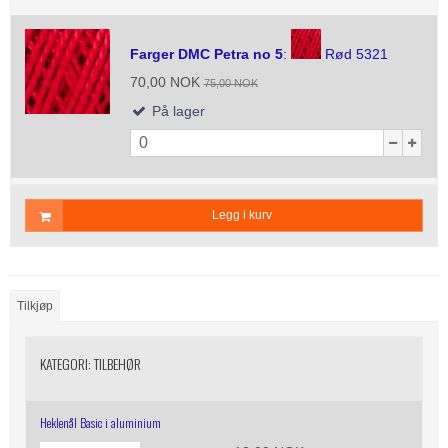
Farger DMC Petra no 5
:
Rød 5321
70,00 NOK
75,00 NOK
På lager
Legg i kurv
Tilkjøp
KATEGORI:
TILBEHØR
Heklenål Basic i aluminium