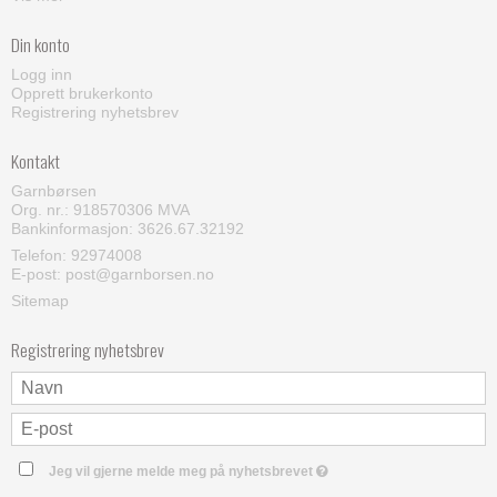
Din konto
Logg inn
Opprett brukerkonto
Registrering nyhetsbrev
Kontakt
Garnbørsen
Org. nr.: 918570306 MVA
Bankinformasjon: 3626.67.32192
Telefon:
92974008
E-post
:
post@garnborsen.no
Sitemap
Registrering nyhetsbrev
Jeg vil gjerne melde meg på nyhetsbrevet