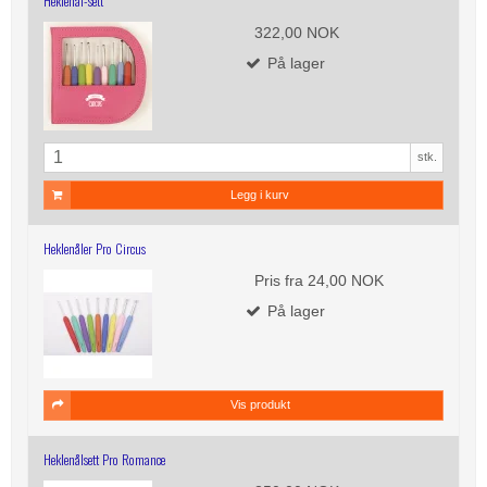
Heklenål-sett
322,00 NOK
På lager
stk.
Legg i kurv
Heklenåler Pro Circus
Pris fra
24,00 NOK
På lager
Vis produkt
Heklenålsett Pro Romance