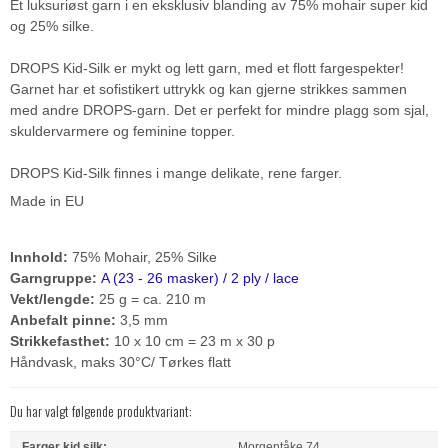
Et luksuriøst garn i en eksklusiv blanding av 75% mohair super kid
og 25% silke.
DROPS Kid-Silk er mykt og lett garn, med et flott fargespekter!
Garnet har et sofistikert uttrykk og kan gjerne strikkes sammen
med andre DROPS-garn. Det er perfekt for mindre plagg som sjal,
skuldervarmere og feminine topper.
DROPS Kid-Silk finnes i mange delikate, rene farger.
Made in EU
Innhold:
75% Mohair, 25% Silke
Garngruppe:
A (23 - 26 masker) / 2 ply / lace
Vekt/lengde:
25 g = ca. 210 m
Anbefalt pinne:
3,5 mm
Strikkefasthet:
10 x 10 cm = 23 m x 30 p
Håndvask, maks 30°C/ Tørkes flatt
Du har valgt følgende produktvariant:
Farger kid silk:
Morgentåke 74