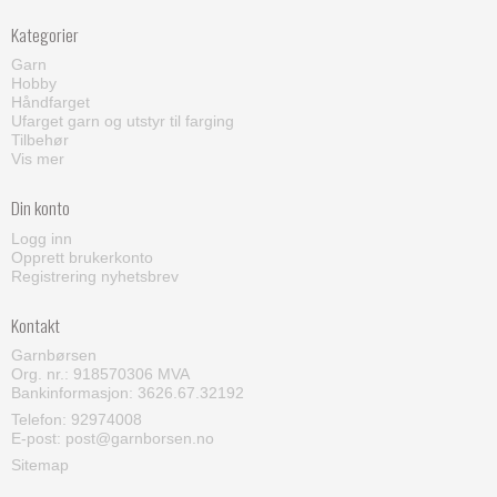
Kategorier
Garn
Hobby
Håndfarget
Ufarget garn og utstyr til farging
Tilbehør
Vis mer
Din konto
Logg inn
Opprett brukerkonto
Registrering nyhetsbrev
Kontakt
Garnbørsen
Org. nr.: 918570306 MVA
Bankinformasjon: 3626.67.32192
Telefon:
92974008
E-post
:
post@garnborsen.no
Sitemap