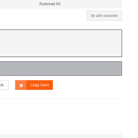
Rubinrød 69
Se alle varianter
stk.
Legg i kurv