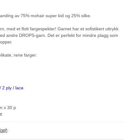
 blanding av 75% mohair super kid og 25% silke.
, med et flott fargespekter! Garnet har et sofistikert uttrykk
ed andre DROPS-garn. Det er perfekt for mindre plagg som
topper.
ikate, rene farger.
 2 ply / lace
m x 30 p
tt
iant: