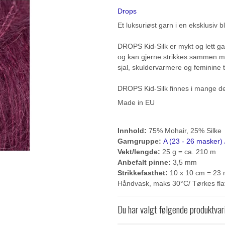
Drops
Et luksuriøst garn i en eksklusiv
DROPS Kid-Silk er mykt og lett garn
og kan gjerne strikkes sammen m
sjal, skuldervarmere og feminine 
DROPS Kid-Silk finnes i mange del
Made in EU
Innhold:
75% Mohair, 25% Silke
Garngruppe:
A (23 - 26 masker) /
Vekt/lengde:
25 g = ca. 210 m
Anbefalt pinne:
3,5 mm
Strikkefasthet:
10 x 10 cm = 23 
Håndvask, maks 30°C/ Tørkes fla
Du har valgt følgende produktvar