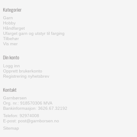
Kategorier
Garn
Hobby
Håndfarget
Ufarget garn og utstyr til farging
Tilbehør
Vis mer
Din konto
Logg inn
Opprett brukerkonto
Registrering nyhetsbrev
Kontakt
Garnbørsen
Org. nr.: 918570306 MVA
Bankinformasjon: 3626.67.32192
Telefon:
92974008
E-post
:
post@garnborsen.no
Sitemap