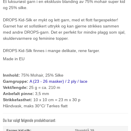
Et luksuriøst garn i en eksklusiv blanding av 75% mohair super kid
og 25% silke.
DROPS Kid-Silk er mykt og lett garn, med et flott fargespekter!
Garnet har et sofistikert uttrykk og kan gjerne strikkes sammen
med andre DROPS-garn. Det er perfekt for mindre plagg som sjal,
skuldervarmere og feminine topper.
DROPS Kid-Silk finnes i mange delikate, rene farger.
Made in EU
Innhold:
75% Mohair, 25% Silke
Garngruppe:
A (23 - 26 masker) / 2 ply / lace
Vekt/lengde:
25 g = ca. 210 m
Anbefalt pinne:
3,5 mm
Strikkefasthet:
10 x 10 cm = 23 m x 30 p
Håndvask, maks 30°C/ Tørkes flatt
Du har valgt følgende produktvariant:
Farger kid silk:
Stormblå 39