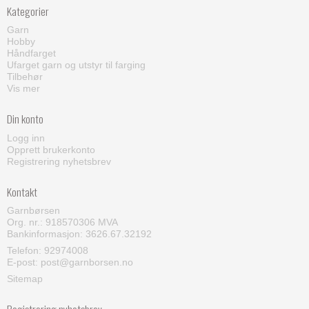
Kategorier
Garn
Hobby
Håndfarget
Ufarget garn og utstyr til farging
Tilbehør
Vis mer
Din konto
Logg inn
Opprett brukerkonto
Registrering nyhetsbrev
Kontakt
Garnbørsen
Org. nr.: 918570306 MVA
Bankinformasjon: 3626.67.32192
Telefon:
92974008
E-post
:
post@garnborsen.no
Sitemap