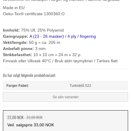
Made in EU
Oeko-Tex® certificate 1300360.O
Innhold:
75% Ull, 25% Polyamid
Garngruppe:
A (23 - 26 masker) / 4 ply / fingering
Vekt/lengde:
50 g = ca. 205 m
Anbefalt pinne:
3 mm
Strikkefasthet:
10 x 10 cm = 24 m x 32 p
Finvask eller Ullvask 40°C / Bruk aldri tøymykner / Tørkes flatt
Du har valgt følgende produktvariant:
Farger Fabel:
Turkisblå 522
Se alle varianter
23,00 NOK
-
33,00 NOK
Veil. salgspris 33,00 NOK