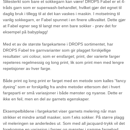
Slitesterkt som bare et sokkegarn kan være! DROPS Fabel er et 4-
tråds garn som er superwash-behandlet, hvilket gjør det egnet til
daglig bruk i tillegg til at det kan vaskes i maskin. I motsetning til
vanlig sokkegarn, er Fabel spunnet i en finere ullkvalitet. Dette gjør
at Fabel egner seg til langt mer enn bare sokker - prøv det for
eksempel på babyplagg!
Med et av de største fargekartene i DROPS sortimentet, har
DROPS Fabel tre garnvarianter som gir plagget forskjellige
resultater: uni colour, som er ensfarget; print, der varierte farger
repeteres regelmessig og long print, lik som print men med lengre
repetisjoner av hver farge.
Både print og long print er farget med en metode som kalles “fancy
dyeing” som er forskjellig fra andre metoder ettersom det i hvert
fargeparti er små variasjoner i både mønster og nyanse. Dette er
ikke en feil, men en del av garnets egenskaper.
Eksempelbildene i fargekartet viser garnets melering når man
strikker et mindre antall masker, som f.eks sokker. På større plagg
vil meleringen se anderledes ut. Som med all jacquard-trykk vil det
forekomme en variasjon i farger og mønster i samme fargebad.