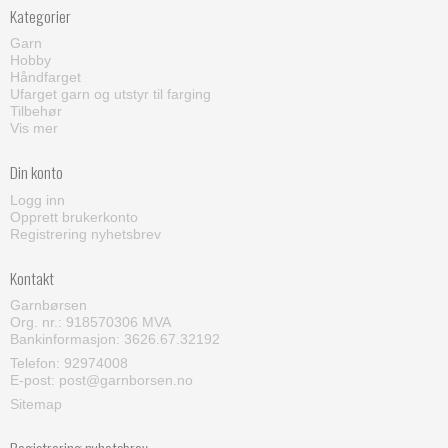
Kategorier
Garn
Hobby
Håndfarget
Ufarget garn og utstyr til farging
Tilbehør
Vis mer
Din konto
Logg inn
Opprett brukerkonto
Registrering nyhetsbrev
Kontakt
Garnbørsen
Org. nr.: 918570306 MVA
Bankinformasjon: 3626.67.32192
Telefon:
92974008
E-post
:
post@garnborsen.no
Sitemap