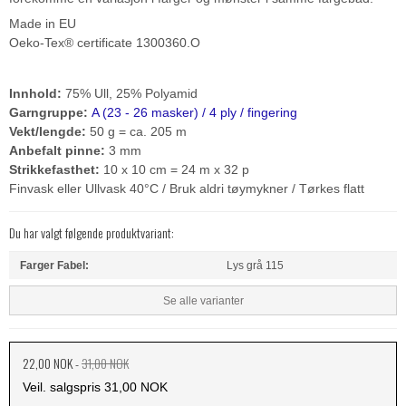
Made in EU
Oeko-Tex® certificate 1300360.O
Innhold:
75% Ull, 25% Polyamid
Garngruppe:
A (23 - 26 masker) / 4 ply / fingering
Vekt/lengde:
50 g = ca. 205 m
Anbefalt pinne:
3 mm
Strikkefasthet:
10 x 10 cm = 24 m x 32 p
Finvask eller Ullvask 40°C / Bruk aldri tøymykner / Tørkes flatt
Du har valgt følgende produktvariant:
Farger Fabel:
Lys grå 115
Se alle varianter
22,00 NOK
-
31,00 NOK
Veil. salgspris 31,00 NOK