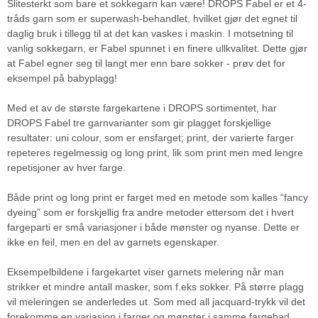
Slitesterkt som bare et sokkegarn kan være! DROPS Fabel er et 4-
tråds garn som er superwash-behandlet, hvilket gjør det egnet til
daglig bruk i tillegg til at det kan vaskes i maskin. I motsetning til
vanlig sokkegarn, er Fabel spunnet i en finere ullkvalitet. Dette gjør
at Fabel egner seg til langt mer enn bare sokker - prøv det for
eksempel på babyplagg!
Med et av de største fargekartene i DROPS sortimentet, har
DROPS Fabel tre garnvarianter som gir plagget forskjellige
resultater: uni colour, som er ensfarget; print, der varierte farger
repeteres regelmessig og long print, lik som print men med lengre
repetisjoner av hver farge.
Både print og long print er farget med en metode som kalles “fancy
dyeing” som er forskjellig fra andre metoder ettersom det i hvert
fargeparti er små variasjoner i både mønster og nyanse. Dette er
ikke en feil, men en del av garnets egenskaper.
Eksempelbildene i fargekartet viser garnets melering når man
strikker et mindre antall masker, som f.eks sokker. På større plagg
vil meleringen se anderledes ut. Som med all jacquard-trykk vil det
forekomme en variasjon i farger og mønster i samme fargebad.