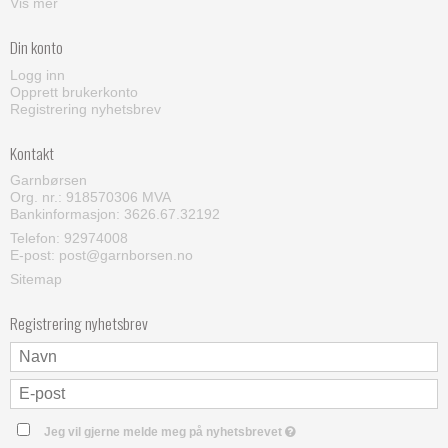
Vis mer
Din konto
Logg inn
Opprett brukerkonto
Registrering nyhetsbrev
Kontakt
Garnbørsen
Org. nr.: 918570306 MVA
Bankinformasjon: 3626.67.32192
Telefon:
92974008
E-post
:
post@garnborsen.no
Sitemap
Registrering nyhetsbrev
Jeg vil gjerne melde meg på nyhetsbrevet