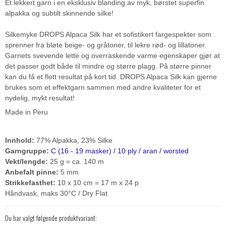
Et lekkert garn i en eksklusiv blanding av myk, børstet superfin
alpakka og subtilt skinnende silke!
Silkemyke DROPS Alpaca Silk har et sofistikert fargespekter som
sprenner fra bløte beige- og gråtoner, til lekre rød- og lillatoner.
Garnets svevende lette og overraskende varme egenskaper gjør at
det passer godt både til mindre og større plagg. På større pinner
kan du få et flott resultat på kort tid. DROPS Alpaca Silk kan gjerne
brukes som et effektgarn sammen med andre kvaliteter for et
nydelig, mykt resultat!
Made in Peru
Innhold:
77% Alpakka, 23% Silke
Garngruppe:
C (16 - 19 masker) / 10 ply / aran / worsted
Vekt/lengde:
25 g = ca. 140 m
Anbefalt pinne:
5 mm
Strikkefasthet:
10 x 10 cm = 17 m x 24 p
Håndvask, maks 30°C / Dry Flat
Du har valgt følgende produktvariant: