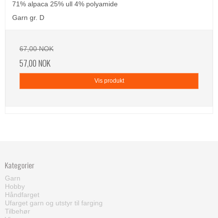
71% alpaca 25% ull 4% polyamide
Garn gr. D
67,00 NOK
57,00 NOK
Vis produkt
Kategorier
Garn
Hobby
Håndfarget
Ufarget garn og utstyr til farging
Tilbehør