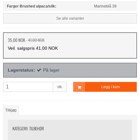
Farger Brushed alpaca/silk:
Marineblå 39
Se alle varianter
35,00 NOK
-
41,00 NOK
Veil. salgspris 41,00 NOK
Lagerstatus:
På lager
stk.
Legg i kurv
Tilkjøp
KATEGORI:
TILBEHØR