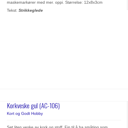
maskemarkører med mer. oppi. Størrelse: 12x8x3cm
Tekst:
Strikkeglede
Korkveske gul (AC-106)
Kort og Godt Hobby
Søt liten veske av kork og stoff. Fin til å ha småting som