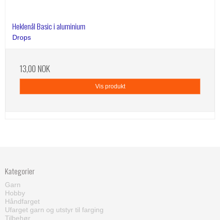
Heklenål Basic i aluminium
Drops
13,00 NOK
Vis produkt
Kategorier
Garn
Hobby
Håndfarget
Ufarget garn og utstyr til farging
Tilbehør