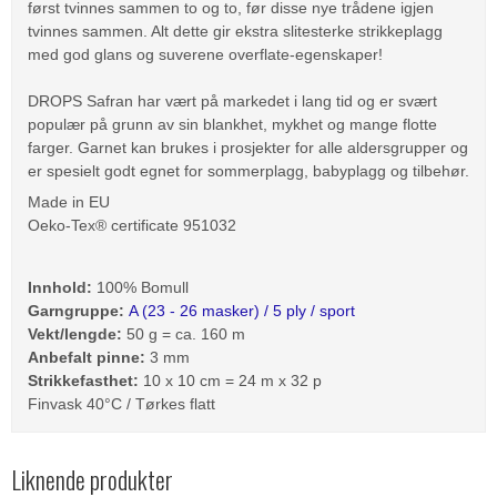
først tvinnes sammen to og to, før disse nye trådene igjen
tvinnes sammen. Alt dette gir ekstra slitesterke strikkeplagg
med god glans og suverene overflate-egenskaper!
DROPS Safran har vært på markedet i lang tid og er svært
populær på grunn av sin blankhet, mykhet og mange flotte
farger. Garnet kan brukes i prosjekter for alle aldersgrupper og
er spesielt godt egnet for sommerplagg, babyplagg og tilbehør.
Made in EU
Oeko-Tex® certificate 951032
Innhold:
100% Bomull
Garngruppe:
A (23 - 26 masker) / 5 ply / sport
Vekt/lengde:
50 g = ca. 160 m
Anbefalt pinne:
3 mm
Strikkefasthet:
10 x 10 cm = 24 m x 32 p
Finvask 40°C / Tørkes flatt
Liknende produkter