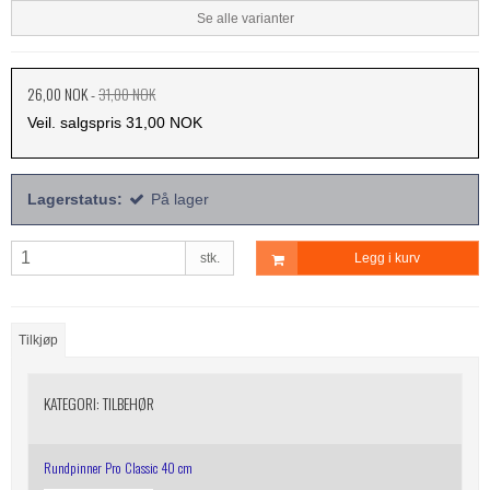
Se alle varianter
26,00 NOK
-
31,00 NOK
Veil. salgspris 31,00 NOK
Lagerstatus:
På lager
stk.
Legg i kurv
Tilkjøp
KATEGORI:
TILBEHØR
Rundpinner Pro Classic 40 cm