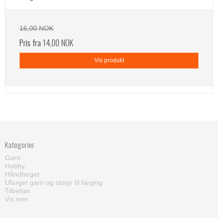
16,00 NOK
Pris fra
14,00 NOK
Vis produkt
Kategorier
Garn
Hobby
Håndfarget
Ufarget garn og utstyr til farging
Tilbehør
Vis mer