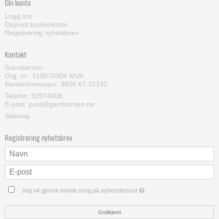
Din konto
Logg inn
Opprett brukerkonto
Registrering nyhetsbrev
Kontakt
Garnbørsen
Org. nr.: 918570306 MVA
Bankinformasjon: 3626.67.32192
Telefon:
92974008
E-post
:
post@garnborsen.no
Sitemap
Registrering nyhetsbrev
Jeg vil gjerne melde meg på nyhetsbrevet
Godkjenn