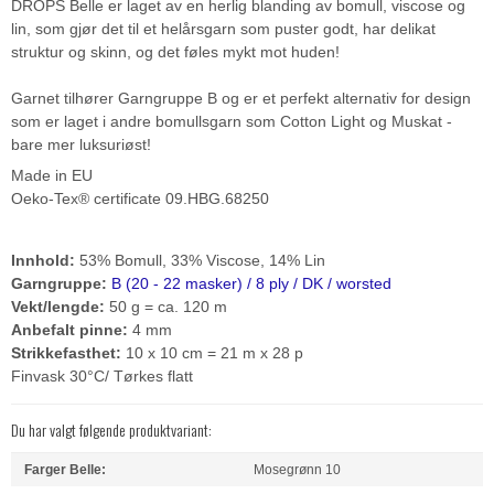
DROPS Belle er laget av en herlig blanding av bomull, viscose og
lin, som gjør det til et helårsgarn som puster godt, har delikat
struktur og skinn, og det føles mykt mot huden!
Garnet tilhører Garngruppe B og er et perfekt alternativ for design
som er laget i andre bomullsgarn som Cotton Light og Muskat -
bare mer luksuriøst!
Made in EU
Oeko-Tex® certificate 09.HBG.68250
Innhold:
53% Bomull, 33% Viscose, 14% Lin
Garngruppe:
B (20 - 22 masker) / 8 ply / DK / worsted
Vekt/lengde:
50 g = ca. 120 m
Anbefalt pinne:
4 mm
Strikkefasthet:
10 x 10 cm = 21 m x 28 p
Finvask 30°C/ Tørkes flatt
Du har valgt følgende produktvariant:
Farger Belle:
Mosegrønn 10