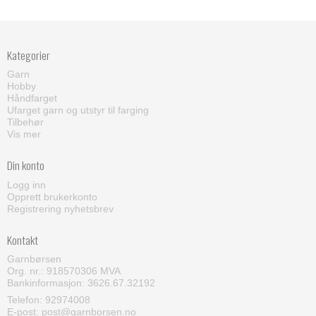
Kategorier
Garn
Hobby
Håndfarget
Ufarget garn og utstyr til farging
Tilbehør
Vis mer
Din konto
Logg inn
Opprett brukerkonto
Registrering nyhetsbrev
Kontakt
Garnbørsen
Org. nr.: 918570306 MVA
Bankinformasjon: 3626.67.32192
Telefon:
92974008
E-post
:
post@garnborsen.no