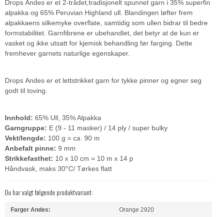
Drops Andes er et 2-trådet,tradisjonelt spunnet garn i 35% superfin
alpakka og 65% Peruvian Highland ull. Blandingen løfter frem
alpakkaens silkemyke overflate, samtidig som ullen bidrar til bedre
formstabilitet. Garnfibrene er ubehandlet, det betyr at de kun er
vasket og ikke utsatt for kjemisk behandling før farging. Dette
fremhever garnets naturlige egenskaper.
Drops Andes er et lettstrikket garn for tykke pinner og egner seg
godt til toving.
Innhold:
65% Ull, 35% Alpakka
Garngruppe:
E (9 - 11 masker) / 14 ply / super bulky
Vekt/lengde:
100 g = ca. 90 m
Anbefalt pinne:
9 mm
Strikkefasthet:
10 x 10 cm = 10 m x 14 p
Håndvask, maks 30°C/ Tørkes flatt
Du har valgt følgende produktvariant:
Farger Andes:
Orange 2920