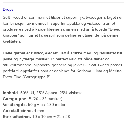
Drops
Soft Tweed er som navnet tilsier et supermykt tweedgarn, laget i en
kombinasjon av merinoull, superfin alpakka og viskose. Garnet
produseres ved å karde fibrene sammen med små tovede "tweed
knapper" som gir et fargespill som definerer utseendet på denne
kvaliteten.
Dette garnet er rustikk, elegant, lett å strikke med, og resultatet blir
jevne og nydelige masker. Et perfekt valg for både fletter og
strukturmønstre, slipovers, gensere og jakker - Soft Tweed passer
perfekt til oppskrifter som er designet for Karisma, Lima og Merino
Extra Fine (Garngruppe B).
Innhold:
50% Ull, 25% Alpaca, 25% Viskose
Garngruppe:
B (20 - 22 masker)
Vekt/lengde:
50 g = ca. 130 meter
Anbefalt pinne:
4 mm
Strikkefasthet:
10 x 10 cm = 21 x 28