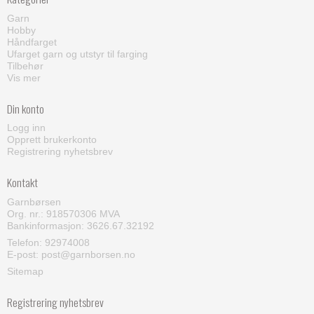
Garn
Hobby
Håndfarget
Ufarget garn og utstyr til farging
Tilbehør
Vis mer
Din konto
Logg inn
Opprett brukerkonto
Registrering nyhetsbrev
Kontakt
Garnbørsen
Org. nr.: 918570306 MVA
Bankinformasjon: 3626.67.32192
Telefon:
92974008
E-post
:
post@garnborsen.no
Sitemap
Registrering nyhetsbrev