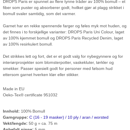
DROPS Paris er spunnet av flere tynne tråder av 100% bomull – et
fiber som puster og absorberer godt, hvilket gjør at plagg strikket i
bomull svaler samtidig, som det varmer.
Garnet har en rekke spennende farger og føles myk mot huden, og
det finnes i to forskjellige varianter: DROPS Paris Uni Colour, laget
av 100% kjemmet bomull og DROPS Paris Recycled Denim, laget
av 100% resirkulert bomull.
Det strikkes lett og fort, det er et godt valg for nybegynnere og for
interiørprosjekter som blomsterpotter, vaskekluter, tørkler og
smekker. Passer spesielt godt for personer med følsom hud
ettersom garnet hverken klør eller stikker.
Made in EU
Oeko-Tex® certificate 951032
Innhold:
100% Bomull
Garngruppe:
C (16 - 19 masker) / 10 ply / aran / worsted
Vekt/lengde:
50 g = ca. 75 m
Anbefalt pinne:
5 mm